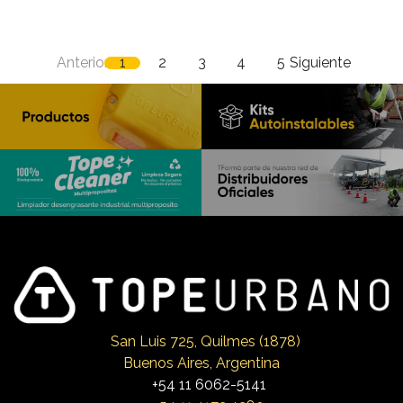
Anterior
1
2
3
4
5
Siguiente
San Luis 725, Qui
lmes (1878)
Buenos Aires, Argentina
+54 11 6062-5141