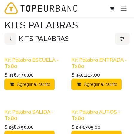
Ir al contenido
KITS PALABRAS
KITS PALABRAS
Kit Palabra ESCUELA -
Kit Palabra ENTRADA -
T280
T280
$
316.470,00
$
350.213,00
Agregar al carrito
Agregar al carrito
Kit Palabra SALIDA -
Kit Palabra AUTOS -
T280
T280
$
258.390,00
$
243.705,00