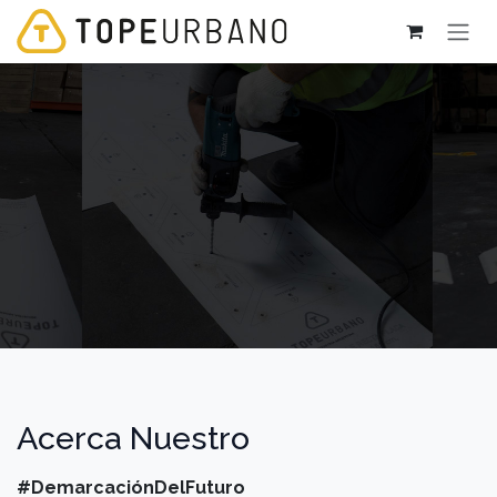
Ir al contenido
Acerca Nuestro
#DemarcaciónDelFuturo