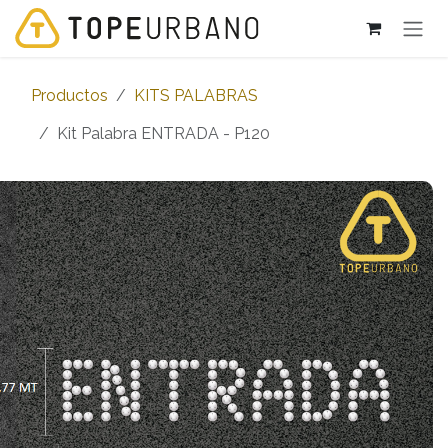
Ir al contenido
Productos
KITS PALABRAS
Kit Palabra ENTRADA - P120