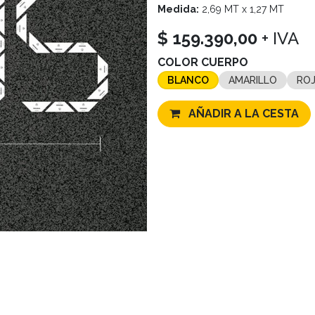
Medida:
2,69 MT x 1,27 MT
$
159.390,00
+ IVA
COLOR CUERPO
BLANCO
AMARILLO
RO
AÑADIR A LA CESTA