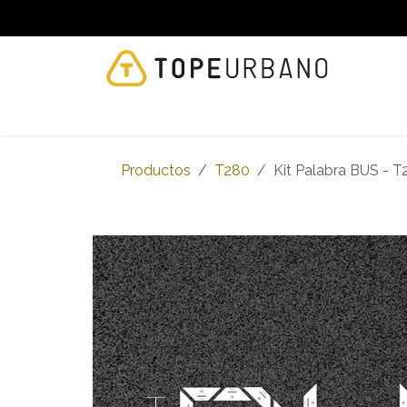
Ir al contenido
NOSOTROS
PRODUCTOS
TOPE CLEANE
Productos
T280
Kit Palabra BUS - T