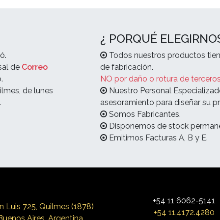
¿ PORQUÉ ELEGIRNO
ó.
Todos nuestros productos tien
sal de
Correo
de fabricación.
.
NO por daño o rotura de terceros
ilmes, de lunes
Nuestro Personal Especializad
.
asesoramiento para diseñar su pr
Somos Fabricantes.
Disponemos de stock permane
Emitimos Facturas A, B y E.
+54 11 6062-5141
n Luis 725, Qui
lmes (1878)
+54 11.4172.4280
Buenos Aires, Argentina