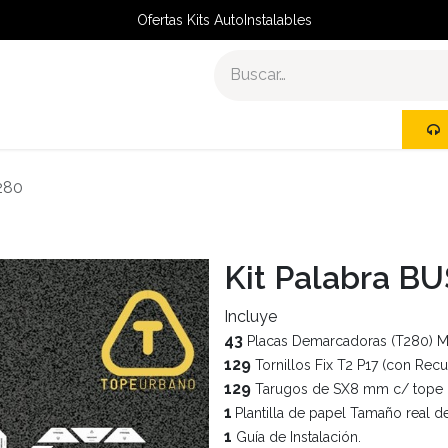
Ofertas Kits AutoInstalables
R
KITS AUTOINSTALABLES
280
Kit Palabra BU
Incluye
43
Placas Demarcadoras (T280) Ma
129
Tornillos Fix T2 P17 (con Rec
129
Tarugos de SX8 mm c/ tope
1
Plantilla de papel Tamaño real del
1
Guía de Instalación.