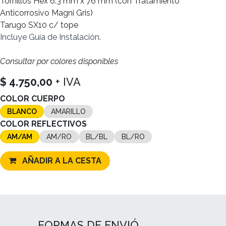
Tornillos Hex 6.3 mm x 76 mm (con Tratamiento
Anticorrosivo Magni Gris)
Tarugo SX10 c/ tope
Incluye
Guía de Instalación.
Consultar por colores disponibles
$
4.750,00
+ IVA
COLOR CUERPO
BLANCO
AMARILLO
COLOR REFLECTIVOS
AM/AM
AM/RO
BL/BL
BL/RO
AÑADIR A LA CESTA
FORMAS DE ENVIÓ