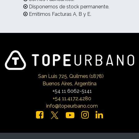
Disponemos de stock permanente.
Emitimos Facturas A, B y E.
San Luis 725, Qui
lmes (1878)
Buenos Aires, Argentina
+54 11 6062-5141
+54 11.4172.4280
info@topeurbano.com