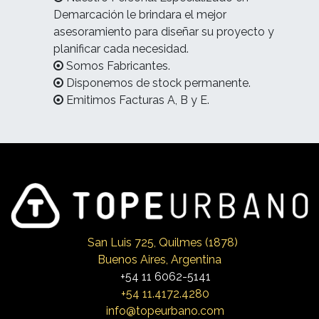
Demarcación le brindara el mejor
asesoramiento para diseñar su proyecto y
planificar cada necesidad.
Somos Fabricantes.
Disponemos de stock permanente.
Emitimos Facturas A, B y E.
San Luis 725, Qui
lmes (1878)
Buenos Aires, Argentina
+54 11 6062-5141
+54 11.4172.4280
info@topeurbano.com