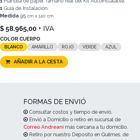
1
Plantilla de papel Tamaño
real del Kit Autoinstalable.
1
Guía de Instalación.
Medida
95
cm x 140 cm
$
58.965,00
+ IVA
COLOR CUERPO
BLANCO
AMARILLO
ROJO
VERDE
AZUL
AÑADIR A LA CESTA
FORMAS DE ENVIÓ
Consultar costos y tiempo de envió.
Envió a Domicilio o retiro en sucursal de
Correo Andreani
más cercana a tu domicilio.
Retiro por nuestro Deposito en Quilmes, de