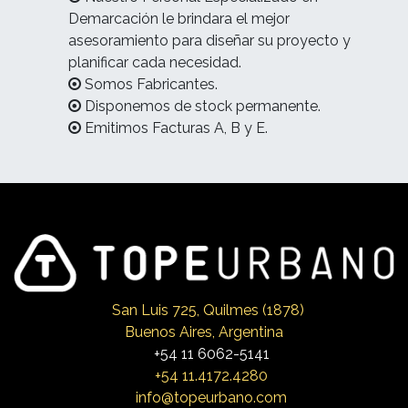
Demarcación le brindara el mejor
asesoramiento para diseñar su proyecto y
planificar cada necesidad.
Somos Fabricantes.
Disponemos de stock permanente.
Emitimos Facturas A, B y E.
San Luis 725, Qui
lmes (1878)
Buenos Aires, Argentina
+54 11 6062-5141
+54 11.4172.4280
info@topeurbano.com