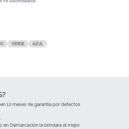
l Kit Autoinstalable.
JO
VERDE
AZUL
S?
en 12 meses de garantía por defectos
.
o en Demarcación le brindara el mejor