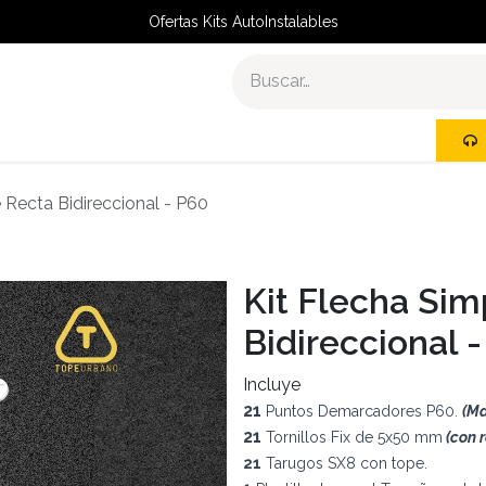
Ofertas Kits AutoInstalables
R
KITS AUTOINSTALABLES
 Recta Bidireccional - P60
Kit Flecha Sim
Bidireccional 
Incluye
21
Puntos Demarcadores P60.
(Ma
21
Tornillos Fix de 5x50 mm
(con 
21
Tarugos SX8 con tope.