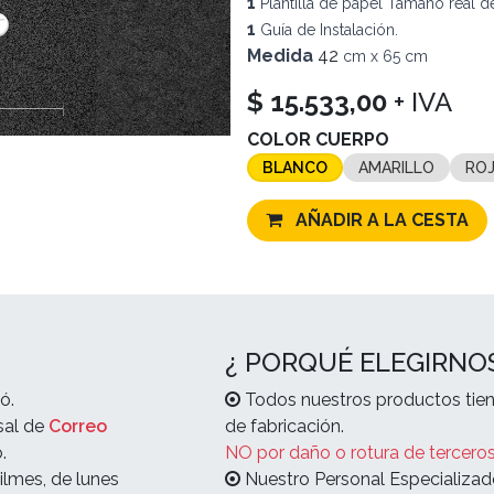
1
Plantilla de papel Tamaño real de
1
Guía de Instalación.
Medida
42
cm x 65 cm
$
15.533,00
+ IVA
COLOR CUERPO
BLANCO
AMARILLO
RO
AÑADIR A LA CESTA
¿ PORQUÉ ELEGIRNO
ó.
Todos nuestros productos tien
sal de
Correo
de fabricación.
.
NO por daño o rotura de terceros
ilmes, de lunes
Nuestro Personal Especializad