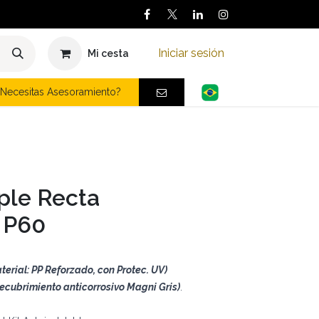
Iniciar sesión
Mi cesta
Necesitas Asesoramiento?
ple Recta
- P60
terial: PP Reforzado, con Protec. UV)
recubrimiento anticorrosivo Magni Gris)
.