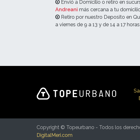
Envió a Domicilio o retiro en sucur
Andreani
más cercana a tu domicilio
Retiro por nuestro Deposito en Qu
a viernes de 9 a 13 y de 14 a 17 horas
Sa
Copyright © Topeurbano - Todos los derech
DigitalMeri.com