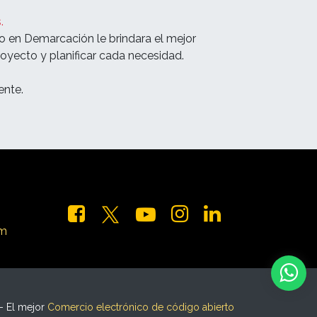
.
o en Demarcación le brindara el mejor
oyecto y planificar cada necesidad.
nte.
om
- El mejor
Comercio electrónico de código abierto