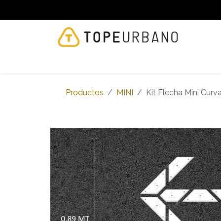
Ir al contenido
NOSOTROS
PRODUCTOS
TOPE CLEANE
Productos
MINI
Kit Flecha Mini Curv