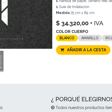
1
Plantilla de papel Tamaño real del
1
Guía de Instalación.
Medida
75
cm x 89 cm
$
34.320,00
+ IVA
COLOR CUERPO
BLANCO
AMARILLO
RO
AÑADIR A LA CESTA
¿ PORQUÉ ELEGIRNO
ó.
Todos nuestros productos tien