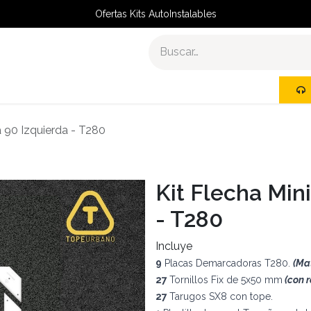
Ofertas Kits AutoInstalables
R
KITS AUTOINSTALABLES
a 90 Izquierda - T280
Kit Flecha Min
- T280
Incluye
9
Placas Demarcadoras T280.
(Mat
27
Tornillos Fix de 5x50 mm
(con 
27
Tarugos SX8 con tope.