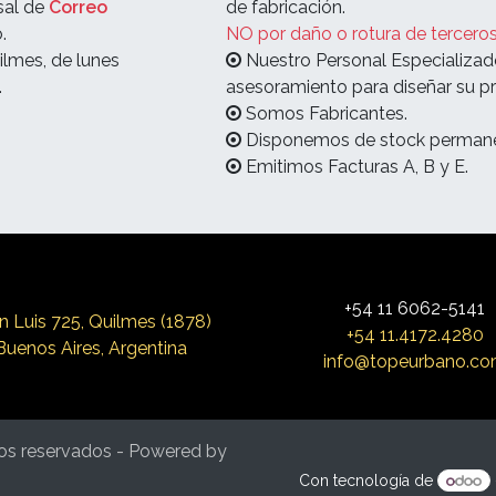
sal de
Correo
de fabricación.
.
NO por daño o rotura de terceros
ilmes, de lunes
Nuestro Personal Especializad
.
asesoramiento para diseñar su pr
Somos Fabricantes.
Disponemos de stock permane
Emitimos Facturas A, B y E.
+54 11 6062-5141
n Luis 725, Qui
lmes (1878)
+54 11.4172.4280
Buenos Aires, Argentina
info@topeurbano.c
os reservados - Powered by
Con tecnología de