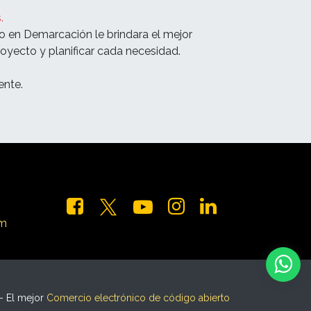
.
o en Demarcación le brindara el mejor
oyecto y planificar cada necesidad.
nte.
om
- El mejor
Comercio electrónico de código abierto