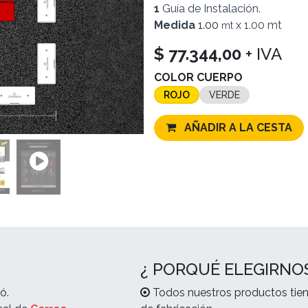
1
Guía de Instalación.
Medida
1.00
x 1.00 mt
mt
$
77.344,00
+ IVA
COLOR CUERPO
ROJO
VERDE
AÑADIR A LA CESTA
¿ PORQUÉ ELEGIRNO
ó.
Todos nuestros productos tien