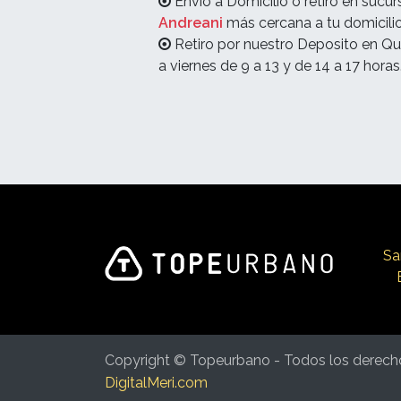
Envió a Domicilio o retiro en sucur
Andreani
más cercana a tu domicilio
Retiro por nuestro Deposito en Qu
a viernes de 9 a 13 y de 14 a 17 horas
Sa
Copyright © Topeurbano - Todos los derech
DigitalMeri.com