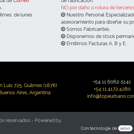
sal de
Correo
de fabricación.
.
NO por daño o rotura de terceros
ilmes, de lunes
Nuestro Personal Especializad
.
asesoramiento para diseñar su pr
Somos Fabricantes.
Disponemos de stock permane
Emitimos Facturas A, B y E.
+54 11 6062-5141
n Luis 725, Qui
lmes (1878)
+54 11.4172.4280
Buenos Aires, Argentina
info@topeurbano.c
os reservados - Powered by
Con tecnología de