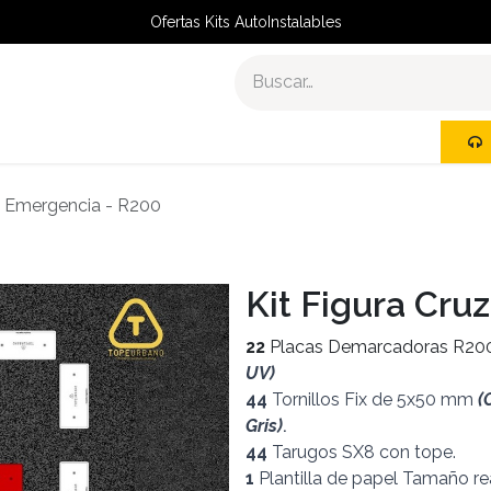
Ofertas Kits AutoInstalables
R
KITS AUTOINSTALABLES
uz Emergencia - R200
Kit Figura Cru
22
Placas Demarcadoras R2
UV)
44
Tornillos Fix de 5x50 mm
(
Gris)
.
44
Tarugos SX8 con tope.
1
Plantilla de papel Tamaño rea